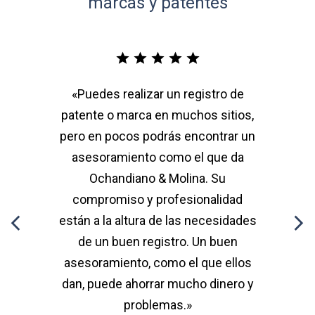
marcas y patentes





y
«Puedes realizar un registro de
o a
patente o marca en muchos sitios,
de
pero en pocos podrás encontrar un
h
 a
asesoramiento como el que da
b
na
Ochandiano & Molina. Su
al
compromiso y profesionalidad


mo
están a la altura de las necesidades
de un buen registro. Un buen
asesoramiento, como el que ellos
dan, puede ahorrar mucho dinero y
problemas.»